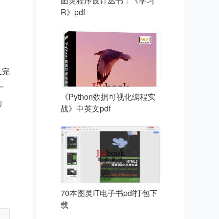
图灵程序设计丛书：《学习
R》pdf
且完
一
《Python数据可视化编程实
的
战》中英文pdf
70本图灵IT电子书pdf打包下
载