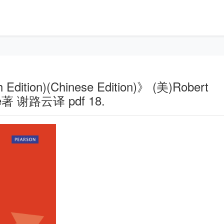
dition)(Chinese Edition)》 (美)Robert
ne著 谢路云译 pdf 18.