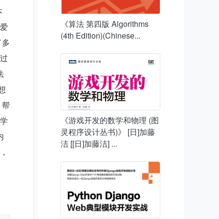
本
《算法 第四版 Algorithms
爱
(4th Edition)(Chinese...
了多
过
法
想
，帮
《游戏开发的数学和物理 (图
学
灵程序设计丛书)》 [日]加藤
内
洁 [[日]加藤洁] ...
，